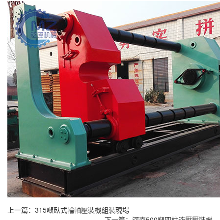
上一篇：
315噸臥式輪軸壓裝機組裝現場
下一篇：
河南500噸四柱液壓壓裝機